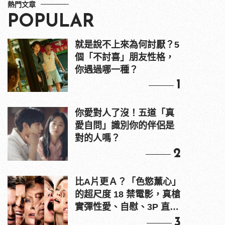
熱門文章
POPULAR
就是說不上來為何討厭？5
個「不討喜」朋友性格，
你遇過哪一種？
1
你愛對人了沒！五道「真
愛自問」識別你的伴侶是
對的人嗎？
2
比A片更Ａ？「色慾薰心」
的超尺度 18 禁電影，真槍
實彈性愛、自慰、3P 直接
上！
3