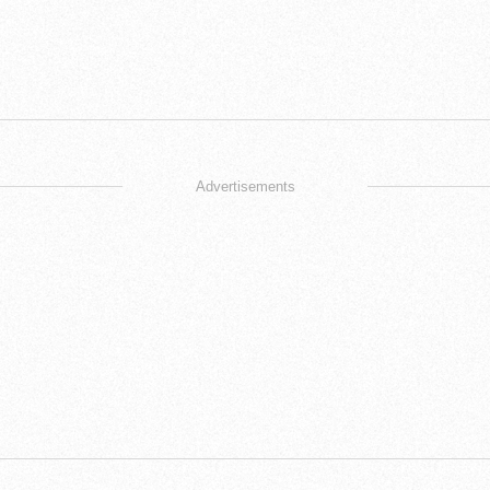
Advertisements