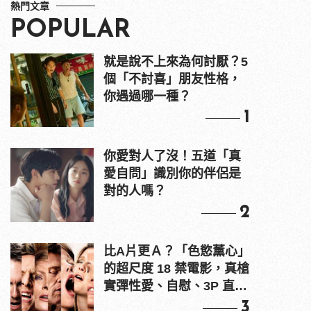
熱門文章
POPULAR
就是說不上來為何討厭？5
個「不討喜」朋友性格，
你遇過哪一種？
1
你愛對人了沒！五道「真
愛自問」識別你的伴侶是
對的人嗎？
2
比A片更Ａ？「色慾薰心」
的超尺度 18 禁電影，真槍
實彈性愛、自慰、3P 直接
上！
3