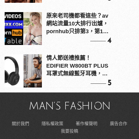
原來老司機都看這些？av
網站流量10大排行出爐，
pornhub只排第3，第1名
竟是他？
4
情人節送禮推薦！
EDIFIER W800BT PLUS
耳罩式無線藍牙耳機，在
耳邊傾訴甜言蜜語
5
關於我們
隱私權政策
著作權聲明
廣告合作
我要投稿