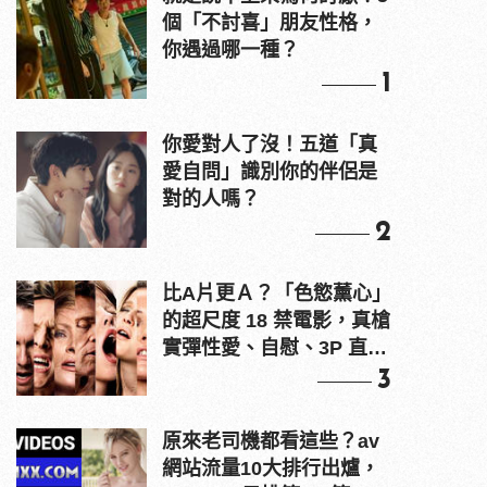
個「不討喜」朋友性格，
你遇過哪一種？
1
你愛對人了沒！五道「真
愛自問」識別你的伴侶是
對的人嗎？
2
比A片更Ａ？「色慾薰心」
的超尺度 18 禁電影，真槍
實彈性愛、自慰、3P 直接
上！
3
原來老司機都看這些？av
網站流量10大排行出爐，