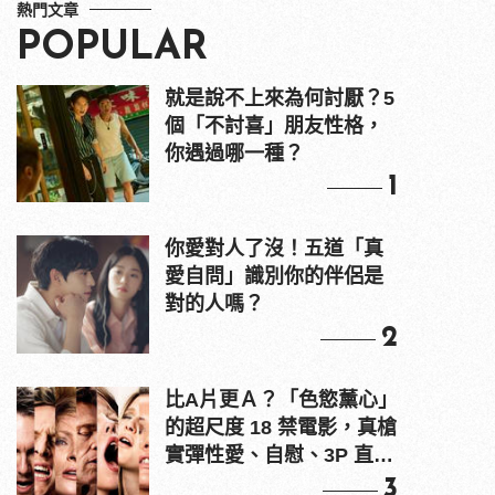
熱門文章
POPULAR
就是說不上來為何討厭？5
個「不討喜」朋友性格，
你遇過哪一種？
1
你愛對人了沒！五道「真
愛自問」識別你的伴侶是
對的人嗎？
2
比A片更Ａ？「色慾薰心」
的超尺度 18 禁電影，真槍
實彈性愛、自慰、3P 直接
上！
3