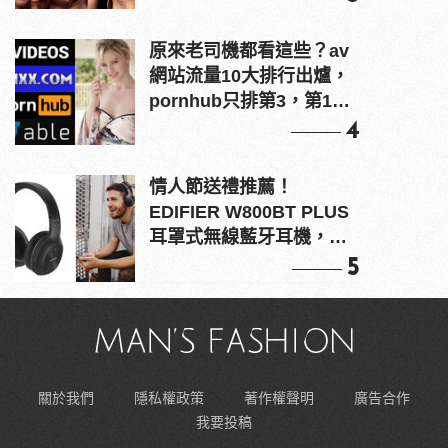
原來老司機都看這些？av
網站流量10大排行出爐，
pornhub只排第3，第1名
竟是他？
4
情人節送禮推薦！
EDIFIER W800BT PLUS
耳罩式無線藍牙耳機，在
耳邊傾訴甜言蜜語
5
關於我們
隱私權政策
著作權聲明
廣告合作
我要投稿