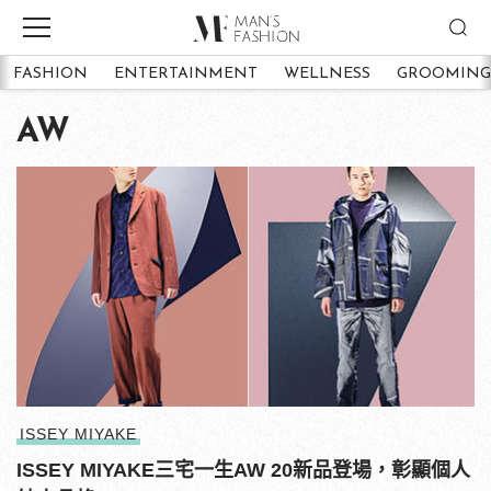
FASHION
ENTERTAINMENT
WELLNESS
GROOMING
AW
ISSEY MIYAKE
ISSEY MIYAKE三宅一生AW 20新品登場，彰顯個人