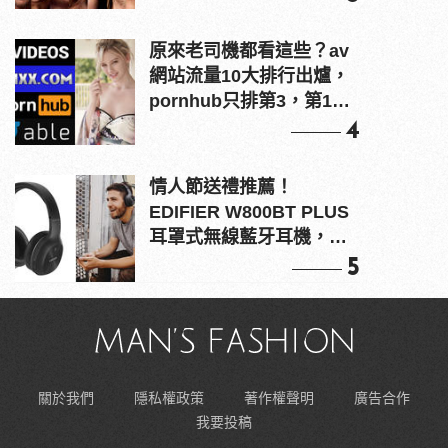
原來老司機都看這些？av
網站流量10大排行出爐，
pornhub只排第3，第1名
竟是他？
4
情人節送禮推薦！
EDIFIER W800BT PLUS
耳罩式無線藍牙耳機，在
耳邊傾訴甜言蜜語
5
關於我們
隱私權政策
著作權聲明
廣告合作
我要投稿