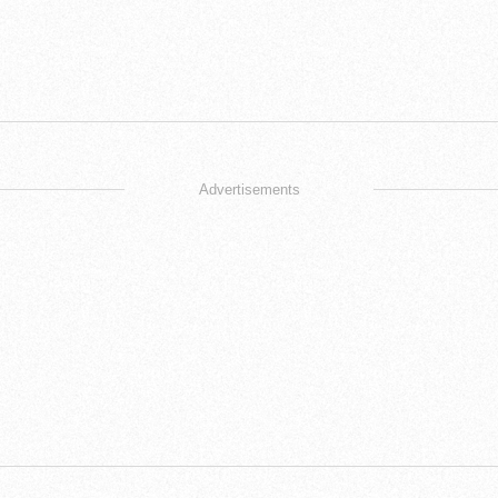
Advertisements