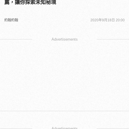
薦，讓你探索未知秘境
約翰約翰
2020年9月18日 20:00
Advertisements
Advertisements