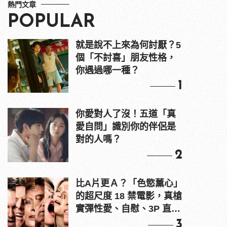
熱門文章
POPULAR
就是說不上來為何討厭？5
個「不討喜」朋友性格，
你遇過哪一種？
1
你愛對人了沒！五道「真
愛自問」識別你的伴侶是
對的人嗎？
2
比A片更Ａ？「色慾薰心」
的超尺度 18 禁電影，真槍
實彈性愛、自慰、3P 直接
上！
3