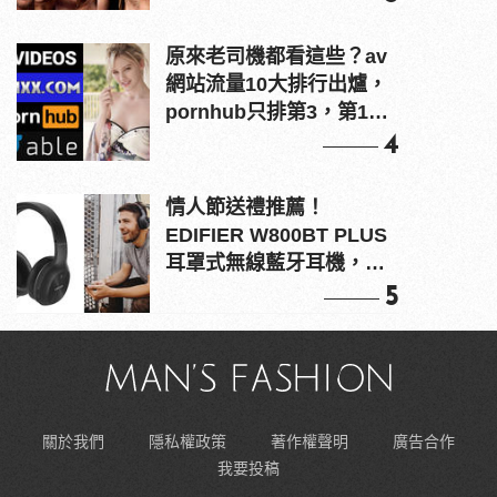
原來老司機都看這些？av
網站流量10大排行出爐，
pornhub只排第3，第1名
竟是他？
4
情人節送禮推薦！
EDIFIER W800BT PLUS
耳罩式無線藍牙耳機，在
耳邊傾訴甜言蜜語
5
關於我們
隱私權政策
著作權聲明
廣告合作
我要投稿