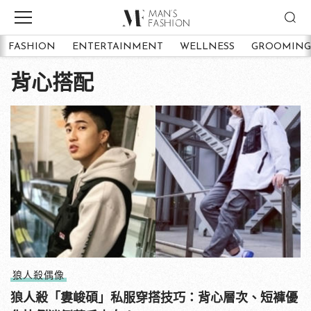
FASHION
ENTERTAINMENT
WELLNESS
GROOMING
背心搭配
狼人殺偶像
狼人殺「婁峻碩」私服穿搭技巧：背心層次、短褲優