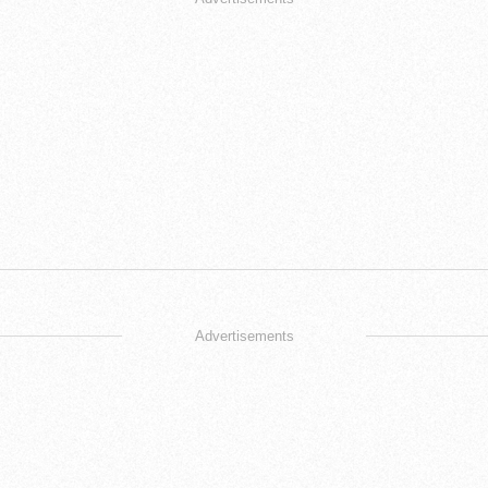
Advertisements