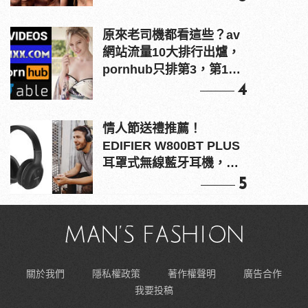
原來老司機都看這些？av
網站流量10大排行出爐，
pornhub只排第3，第1名
竟是他？
4
情人節送禮推薦！
EDIFIER W800BT PLUS
耳罩式無線藍牙耳機，在
耳邊傾訴甜言蜜語
5
關於我們
隱私權政策
著作權聲明
廣告合作
我要投稿