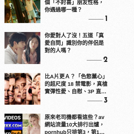
個「不討喜」朋友性格，
你遇過哪一種？
1
你愛對人了沒！五道「真
愛自問」識別你的伴侶是
對的人嗎？
2
比A片更Ａ？「色慾薰心」
的超尺度 18 禁電影，真槍
實彈性愛、自慰、3P 直接
上！
3
原來老司機都看這些？av
網站流量10大排行出爐，
pornhub只排第3，第1名