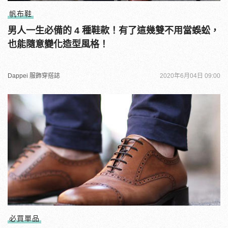
帆布鞋
男人一生必備的 4 種鞋款！有了這幾雙不用當蜈蚣，
也能隨意變化造型風格！
Dappei 服飾穿搭誌
2020年6月04日 09:00
必買單品