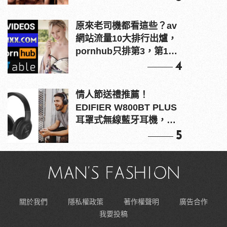
原來老司機都看這些？av
網站流量10大排行出爐，
pornhub只排第3，第1名
竟是他？
4
情人節送禮推薦！
EDIFIER W800BT PLUS
耳罩式無線藍牙耳機，在
耳邊傾訴甜言蜜語
5
關於我們
隱私權政策
著作權聲明
廣告合作
我要投稿