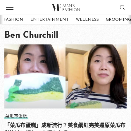
FASHION
ENTERTAINMENT
WELLNESS
GROOMING
Ben Churchill
菜瓜布蛋糕
「菜瓜布蛋糕」成新流行？美食網紅完美還原菜瓜布