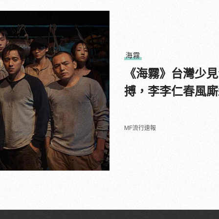
海霧
《海霧》台灣少見
搏，李李仁春風廝
MF流行速報