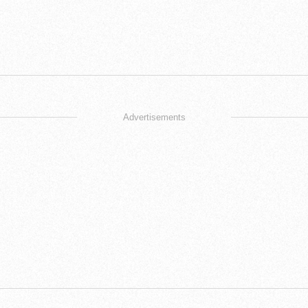
Advertisements