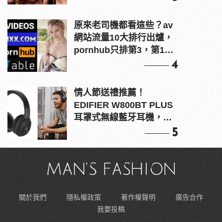
原來老司機都看這些？av
網站流量10大排行出爐，
pornhub只排第3，第1名
竟是他？
4
情人節送禮推薦！
EDIFIER W800BT PLUS
耳罩式無線藍牙耳機，在
耳邊傾訴甜言蜜語
5
關於我們
隱私權政策
著作權聲明
廣告合作
我要投稿