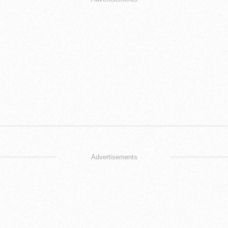
Advertisements