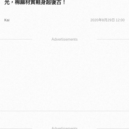
光，棉麻材質鞋身超復古！
Kai
2020年8月29日 12:00
Advertisements
Advertisements