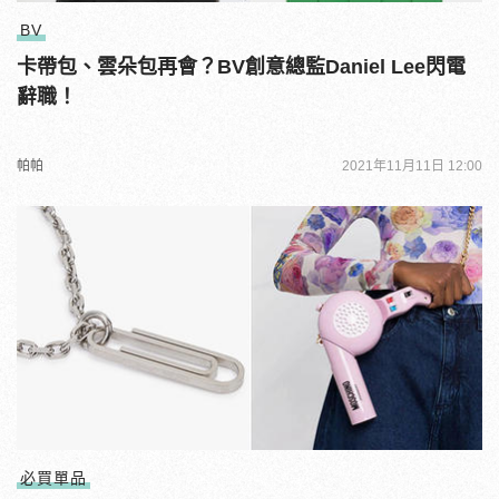
BV
卡帶包、雲朵包再會？BV創意總監Daniel Lee閃電
辭職！
帕帕
2021年11月11日 12:00
必買單品