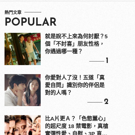
熱門文章
POPULAR
就是說不上來為何討厭？5
個「不討喜」朋友性格，
你遇過哪一種？
1
你愛對人了沒！五道「真
愛自問」識別你的伴侶是
對的人嗎？
2
比A片更Ａ？「色慾薰心」
的超尺度 18 禁電影，真槍
實彈性愛、自慰、3P 直接