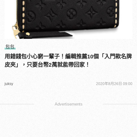
包包
用錯錢包小心窮一輩子！編輯推薦10個「入門款名牌
皮夾」，只要台幣2萬就能帶回家！
juksy
2020年8月26日 09:00
Advertisements