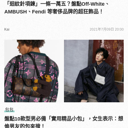
「迴紋針項鍊」一條一萬五？盤點Off-White、
AMBUSH、Fendi 等奢侈品牌的超狂飾品！
Kai
2021年7月09日 20:00
包包
盤點10款型男必備「實用精品小包」，女生表示：想
偷男友的包來揹！