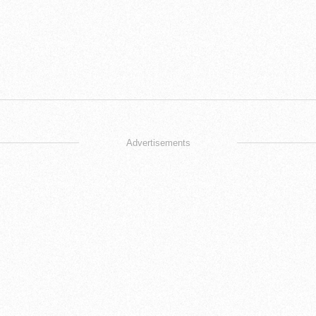
Advertisements