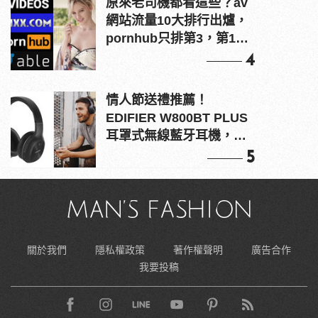
原來老司機都看這些？av
網站流量10大排行出爐，
pornhub只排第3，第1名
竟是他？
4
情人節送禮推薦！
EDIFIER W800BT PLUS
耳罩式無線藍牙耳機，在
耳邊傾訴甜言蜜語
5
關於我們
隱私權政策
著作權聲明
廣告合作
我要投稿