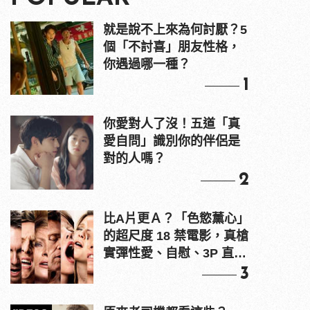
就是說不上來為何討厭？5
個「不討喜」朋友性格，
你遇過哪一種？
1
你愛對人了沒！五道「真
愛自問」識別你的伴侶是
對的人嗎？
2
比A片更Ａ？「色慾薰心」
的超尺度 18 禁電影，真槍
實彈性愛、自慰、3P 直接
上！
3