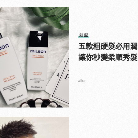
髮型
五款粗硬髮必用潤
讓你秒變柔順秀髮
allen