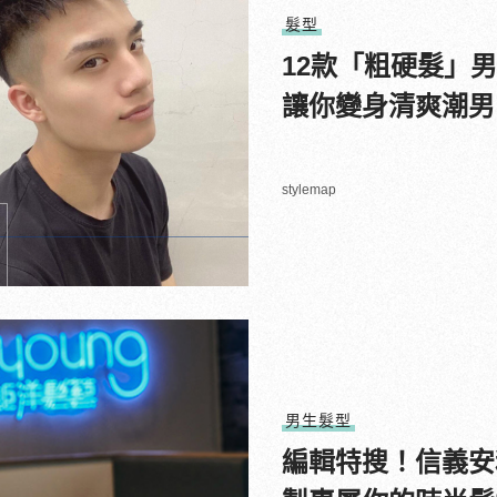
髮型
12款「粗硬髮」
讓你變身清爽潮男
stylemap
男生髮型
編輯特搜！信義安