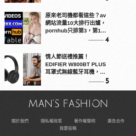
原來老司機都看這些？av
網站流量10大排行出爐，
pornhub只排第3，第1名
竟是他？
4
情人節送禮推薦！
EDIFIER W800BT PLUS
耳罩式無線藍牙耳機，在
耳邊傾訴甜言蜜語
5
關於我們
隱私權政策
著作權聲明
廣告合作
我要投稿