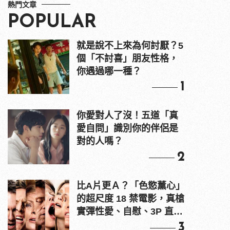
熱門文章
POPULAR
就是說不上來為何討厭？5
個「不討喜」朋友性格，
你遇過哪一種？
1
你愛對人了沒！五道「真
愛自問」識別你的伴侶是
對的人嗎？
2
比A片更Ａ？「色慾薰心」
的超尺度 18 禁電影，真槍
實彈性愛、自慰、3P 直接
上！
3