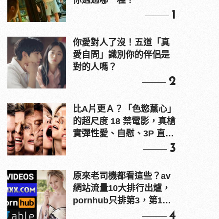
你遇過哪一種？
1
你愛對人了沒！五道「真
愛自問」識別你的伴侶是
對的人嗎？
2
比A片更Ａ？「色慾薰心」
的超尺度 18 禁電影，真槍
實彈性愛、自慰、3P 直接
上！
3
原來老司機都看這些？av
網站流量10大排行出爐，
pornhub只排第3，第1名
竟是他？
4