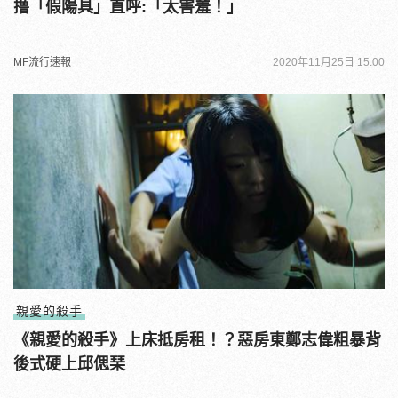
撸「假陽具」直呼:「太害羞！」
MF流行速報
2020年11月25日 15:00
親愛的殺手
《親愛的殺手》上床抵房租！？惡房東鄭志偉粗暴背
後式硬上邱偲琹