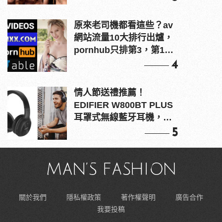
原來老司機都看這些？av
網站流量10大排行出爐，
pornhub只排第3，第1名
竟是他？
4
情人節送禮推薦！
EDIFIER W800BT PLUS
耳罩式無線藍牙耳機，在
耳邊傾訴甜言蜜語
5
關於我們
隱私權政策
著作權聲明
廣告合作
我要投稿