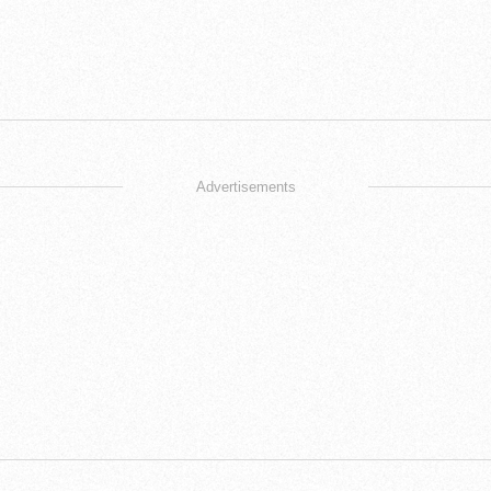
Advertisements