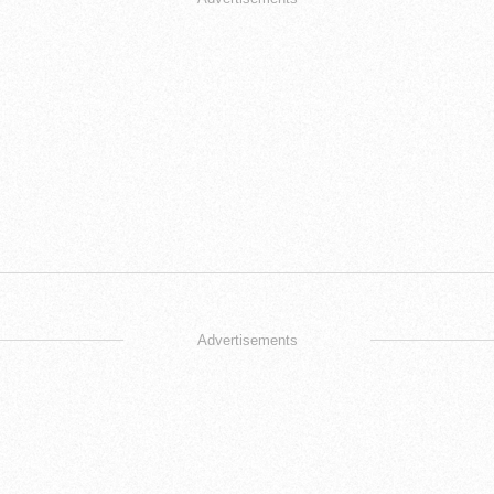
Advertisements