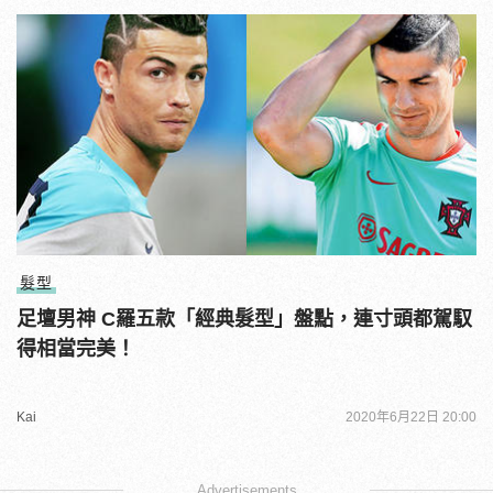
髮型
足壇男神 C羅五款「經典髮型」盤點，連寸頭都駕馭
得相當完美！
Kai
2020年6月22日 20:00
Advertisements