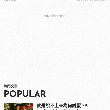
Advertisements
熱門文章
POPULAR
就是說不上來為何討厭？5