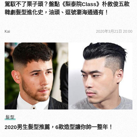
駕馭不了栗子頭？盤點《梨泰院Class》朴敘俊五款
韓劇髮型進化史，油頭、逗號瀏海通通有！
Kai
2020年3月21日 20:00
髮型
2020男生髮型推薦，6款造型讓你帥一整年！