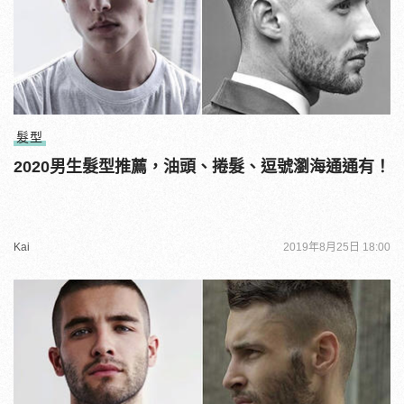
髮型
2020男生髮型推薦，油頭、捲髮、逗號瀏海通通有！
Kai
2019年8月25日 18:00