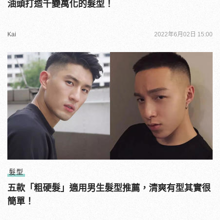
油頭打造千變萬化的髮型！
Kai
2022年6月02日 15:00
髮型
五款「粗硬髮」適用男生髮型推薦，清爽有型其實很
簡單！