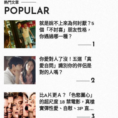
熱門文章
POPULAR
就是說不上來為何討厭？5
個「不討喜」朋友性格，
你遇過哪一種？
1
你愛對人了沒！五道「真
愛自問」識別你的伴侶是
對的人嗎？
2
比A片更Ａ？「色慾薰心」
的超尺度 18 禁電影，真槍
實彈性愛、自慰、3P 直接
上！
3