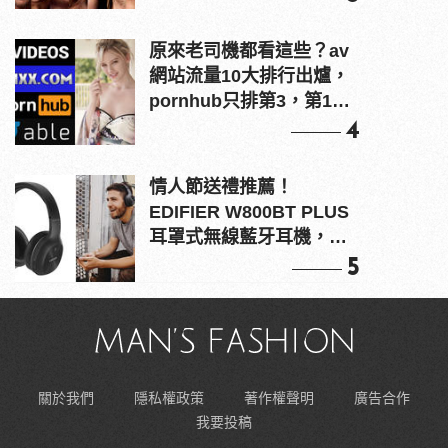
原來老司機都看這些？av
網站流量10大排行出爐，
pornhub只排第3，第1名
竟是他？
4
情人節送禮推薦！
EDIFIER W800BT PLUS
耳罩式無線藍牙耳機，在
耳邊傾訴甜言蜜語
5
關於我們
隱私權政策
著作權聲明
廣告合作
我要投稿