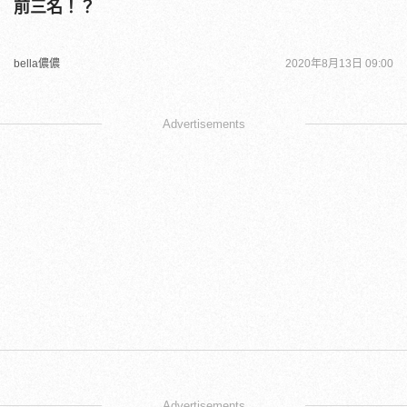
前三名！？
bella儂儂
2020年8月13日 09:00
Advertisements
Advertisements