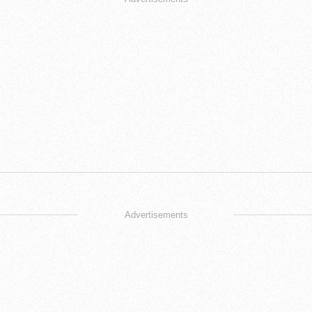
Advertisements