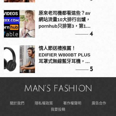
原來老司機都看這些？av
網站流量10大排行出爐，
pornhub只排第3，第1名
竟是他？
4
情人節送禮推薦！
EDIFIER W800BT PLUS
耳罩式無線藍牙耳機，在
耳邊傾訴甜言蜜語
5
關於我們
隱私權政策
著作權聲明
廣告合作
我要投稿