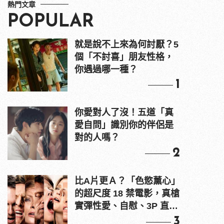
熱門文章
POPULAR
就是說不上來為何討厭？5
個「不討喜」朋友性格，
你遇過哪一種？
1
你愛對人了沒！五道「真
愛自問」識別你的伴侶是
對的人嗎？
2
比A片更Ａ？「色慾薰心」
的超尺度 18 禁電影，真槍
實彈性愛、自慰、3P 直接
上！
3