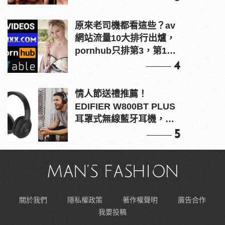
原來老司機都看這些？av
網站流量10大排行出爐，
pornhub只排第3，第1名
竟是他？
4
情人節送禮推薦！
EDIFIER W800BT PLUS
耳罩式無線藍牙耳機，在
耳邊傾訴甜言蜜語
5
關於我們
隱私權政策
著作權聲明
廣告合作
我要投稿