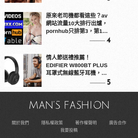
原來老司機都看這些？av
網站流量10大排行出爐，
pornhub只排第3，第1名
竟是他？
4
情人節送禮推薦！
EDIFIER W800BT PLUS
耳罩式無線藍牙耳機，在
耳邊傾訴甜言蜜語
5
關於我們
隱私權政策
著作權聲明
廣告合作
我要投稿