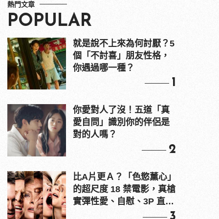
熱門文章
POPULAR
就是說不上來為何討厭？5
個「不討喜」朋友性格，
你遇過哪一種？
1
你愛對人了沒！五道「真
愛自問」識別你的伴侶是
對的人嗎？
2
比A片更Ａ？「色慾薰心」
的超尺度 18 禁電影，真槍
實彈性愛、自慰、3P 直接
上！
3