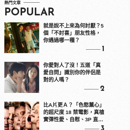
熱門文章
POPULAR
就是說不上來為何討厭？5
個「不討喜」朋友性格，
你遇過哪一種？
1
你愛對人了沒！五道「真
愛自問」識別你的伴侶是
對的人嗎？
2
比A片更Ａ？「色慾薰心」
的超尺度 18 禁電影，真槍
實彈性愛、自慰、3P 直接
上！
3