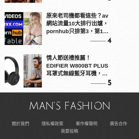
原來老司機都看這些？av
網站流量10大排行出爐，
pornhub只排第3，第1名
竟是他？
4
情人節送禮推薦！
EDIFIER W800BT PLUS
耳罩式無線藍牙耳機，在
耳邊傾訴甜言蜜語
5
關於我們
隱私權政策
著作權聲明
廣告合作
我要投稿