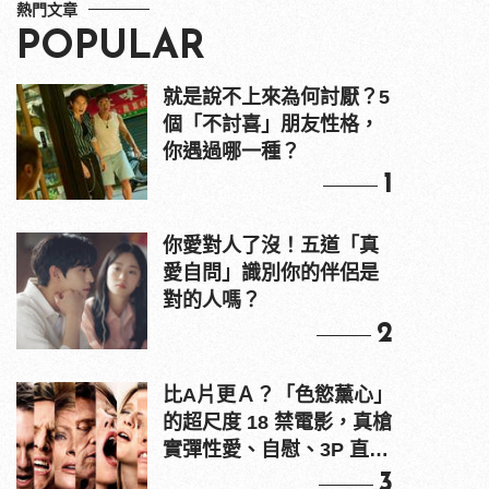
熱門文章
POPULAR
就是說不上來為何討厭？5
個「不討喜」朋友性格，
你遇過哪一種？
1
你愛對人了沒！五道「真
愛自問」識別你的伴侶是
對的人嗎？
2
比A片更Ａ？「色慾薰心」
的超尺度 18 禁電影，真槍
實彈性愛、自慰、3P 直接
上！
3