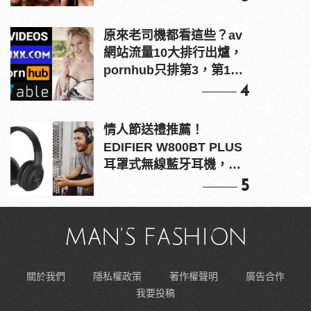
原來老司機都看這些？av
網站流量10大排行出爐，
pornhub只排第3，第1名
竟是他？
4
情人節送禮推薦！
EDIFIER W800BT PLUS
耳罩式無線藍牙耳機，在
耳邊傾訴甜言蜜語
5
關於我們
隱私權政策
著作權聲明
廣告合作
我要投稿