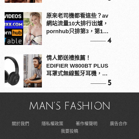
原來老司機都看這些？av
網站流量10大排行出爐，
pornhub只排第3，第1名
竟是他？
4
情人節送禮推薦！
EDIFIER W800BT PLUS
耳罩式無線藍牙耳機，在
耳邊傾訴甜言蜜語
5
關於我們
隱私權政策
著作權聲明
廣告合作
我要投稿