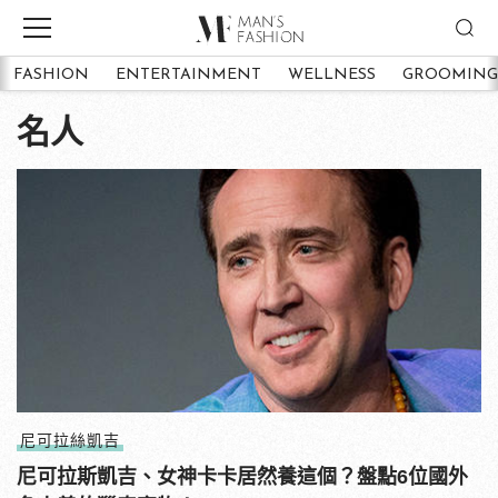
FASHION
ENTERTAINMENT
WELLNESS
GROOMING
名人
尼可拉絲凱吉
尼可拉斯凱吉、女神卡卡居然養這個？盤點6位國外