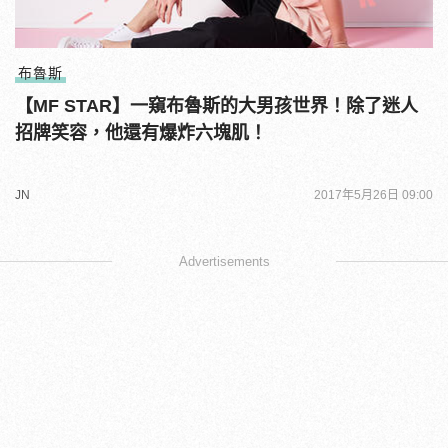
布魯斯
【MF STAR】一窺布魯斯的大男孩世界！除了迷人
招牌笑容，他還有爆炸六塊肌！
JN
2017年5月26日 09:00
Advertisements