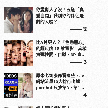
你愛對人了沒！五道「真
愛自問」識別你的伴侶是
對的人嗎？
2
比A片更Ａ？「色慾薰心」
的超尺度 18 禁電影，真槍
實彈性愛、自慰、3P 直接
上！
3
原來老司機都看這些？av
網站流量10大排行出爐，
pornhub只排第3，第1名
竟是他？
4