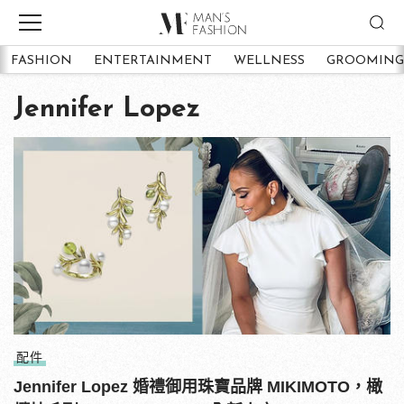
FASHION
ENTERTAINMENT
WELLNESS
GROOMING
Jennifer Lopez
配件
Jennifer Lopez 婚禮御用珠寶品牌 MIKIMOTO，橄