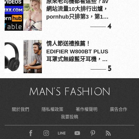
原來老司機都看這些？av
網站流量10大排行出爐，
pornhub只排第3，第1名
竟是他？
4
情人節送禮推薦！
EDIFIER W800BT PLUS
耳罩式無線藍牙耳機，在
耳邊傾訴甜言蜜語
5
關於我們
隱私權政策
著作權聲明
廣告合作
我要投稿