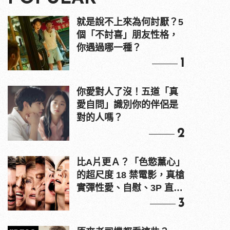
就是說不上來為何討厭？5
個「不討喜」朋友性格，
你遇過哪一種？
1
你愛對人了沒！五道「真
愛自問」識別你的伴侶是
對的人嗎？
2
比A片更Ａ？「色慾薰心」
的超尺度 18 禁電影，真槍
實彈性愛、自慰、3P 直接
上！
3