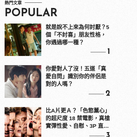
熱門文章
POPULAR
就是說不上來為何討厭？5
個「不討喜」朋友性格，
你遇過哪一種？
1
你愛對人了沒！五道「真
愛自問」識別你的伴侶是
對的人嗎？
2
比A片更Ａ？「色慾薰心」
的超尺度 18 禁電影，真槍
實彈性愛、自慰、3P 直接
上！
3