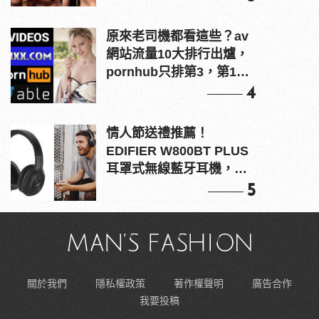
原來老司機都看這些？av
網站流量10大排行出爐，
pornhub只排第3，第1名
竟是他？
4
情人節送禮推薦！
EDIFIER W800BT PLUS
耳罩式無線藍牙耳機，在
耳邊傾訴甜言蜜語
5
關於我們
隱私權政策
著作權聲明
廣告合作
我要投稿