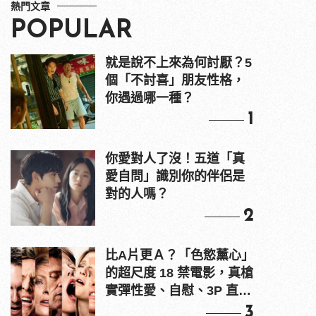
熱門文章
POPULAR
就是說不上來為何討厭？5
個「不討喜」朋友性格，
你遇過哪一種？
1
你愛對人了沒！五道「真
愛自問」識別你的伴侶是
對的人嗎？
2
比A片更Ａ？「色慾薰心」
的超尺度 18 禁電影，真槍
實彈性愛、自慰、3P 直接
上！
3