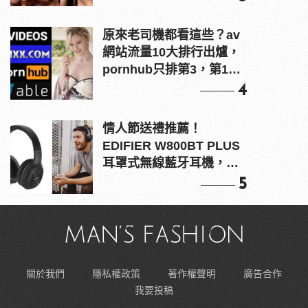
原來老司機都看這些？av
網站流量10大排行出爐，
pornhub只排第3，第1名
竟是他？
4
情人節送禮推薦！
EDIFIER W800BT PLUS
耳罩式無線藍牙耳機，在
耳邊傾訴甜言蜜語
5
關於我們
隱私權政策
著作權聲明
廣告合作
我要投稿