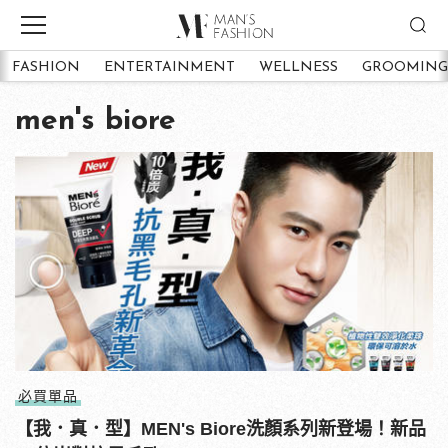
FASHION
ENTERTAINMENT
WELLNESS
GROOMING
men's biore
必買單品
【我．真．型】MEN's Biore洗顏系列新登場！新品