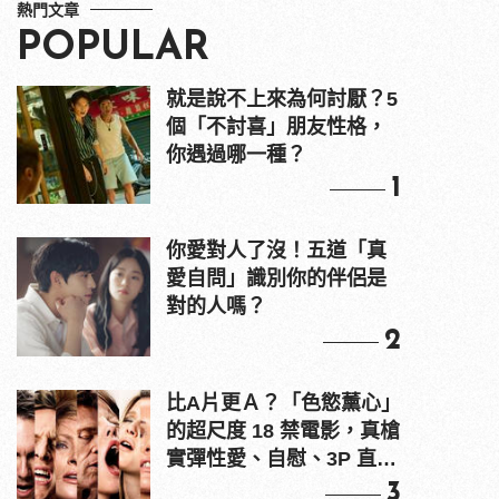
熱門文章
POPULAR
就是說不上來為何討厭？5
個「不討喜」朋友性格，
你遇過哪一種？
1
你愛對人了沒！五道「真
愛自問」識別你的伴侶是
對的人嗎？
2
比A片更Ａ？「色慾薰心」
的超尺度 18 禁電影，真槍
實彈性愛、自慰、3P 直接
上！
3