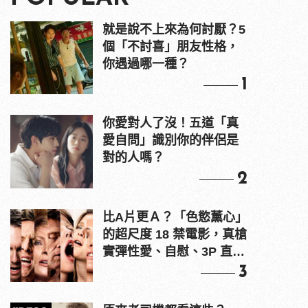
就是說不上來為何討厭？5
個「不討喜」朋友性格，
你遇過哪一種？
1
你愛對人了沒！五道「真
愛自問」識別你的伴侶是
對的人嗎？
2
比A片更Ａ？「色慾薰心」
的超尺度 18 禁電影，真槍
實彈性愛、自慰、3P 直接
上！
3