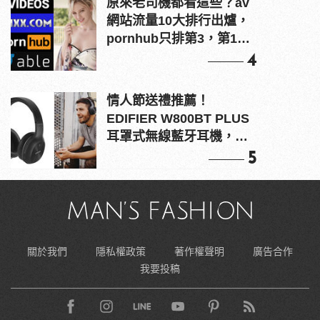
原來老司機都看這些？av
網站流量10大排行出爐，
pornhub只排第3，第1名
竟是他？
4
情人節送禮推薦！
EDIFIER W800BT PLUS
耳罩式無線藍牙耳機，在
耳邊傾訴甜言蜜語
5
關於我們
隱私權政策
著作權聲明
廣告合作
我要投稿