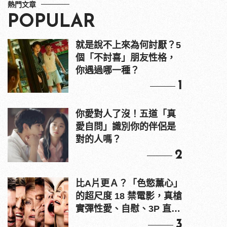
熱門文章
POPULAR
就是說不上來為何討厭？5
個「不討喜」朋友性格，
你遇過哪一種？
1
你愛對人了沒！五道「真
愛自問」識別你的伴侶是
對的人嗎？
2
比A片更Ａ？「色慾薰心」
的超尺度 18 禁電影，真槍
實彈性愛、自慰、3P 直接
上！
3