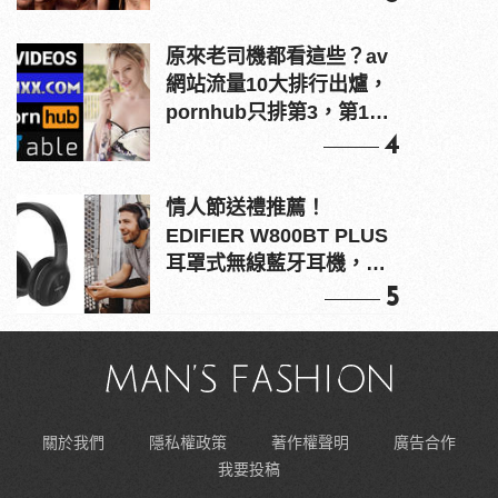
原來老司機都看這些？av
網站流量10大排行出爐，
pornhub只排第3，第1名
竟是他？
4
情人節送禮推薦！
EDIFIER W800BT PLUS
耳罩式無線藍牙耳機，在
耳邊傾訴甜言蜜語
5
關於我們
隱私權政策
著作權聲明
廣告合作
我要投稿