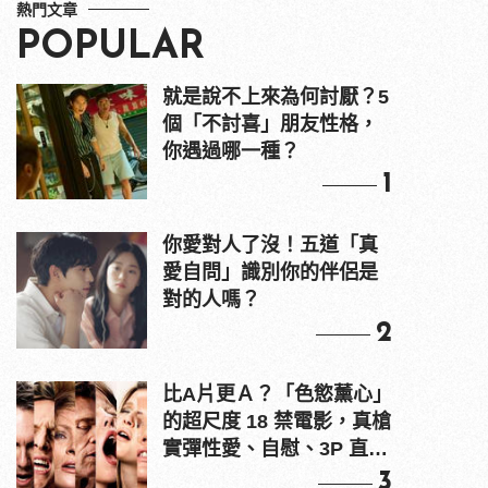
熱門文章
POPULAR
就是說不上來為何討厭？5
個「不討喜」朋友性格，
你遇過哪一種？
1
你愛對人了沒！五道「真
愛自問」識別你的伴侶是
對的人嗎？
2
比A片更Ａ？「色慾薰心」
的超尺度 18 禁電影，真槍
實彈性愛、自慰、3P 直接
上！
3