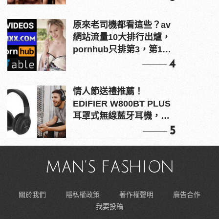
原來老司機都看這些？av
網站流量10大排行出爐，
pornhub只排第3，第1名
竟是他？
4
情人節送禮推薦！
EDIFIER W800BT PLUS
耳罩式無線藍牙耳機，在
耳邊傾訴甜言蜜語
5
關於我們
隱私權政策
著作權聲明
廣告合作
我要投稿