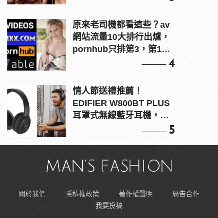
原來老司機都看這些？av
網站流量10大排行出爐，
pornhub只排第3，第1名
竟是他？
4
情人節送禮推薦！
EDIFIER W800BT PLUS
耳罩式無線藍牙耳機，在
耳邊傾訴甜言蜜語
5
關於我們
隱私權政策
著作權聲明
廣告合作
我要投稿