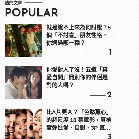
熱門文章
POPULAR
就是說不上來為何討厭？5
個「不討喜」朋友性格，
你遇過哪一種？
1
你愛對人了沒！五道「真
愛自問」識別你的伴侶是
對的人嗎？
2
比A片更Ａ？「色慾薰心」
的超尺度 18 禁電影，真槍
實彈性愛、自慰、3P 直接
上！
3