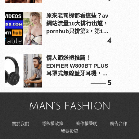
原來老司機都看這些？av
網站流量10大排行出爐，
pornhub只排第3，第1名
竟是他？
4
情人節送禮推薦！
EDIFIER W800BT PLUS
耳罩式無線藍牙耳機，在
耳邊傾訴甜言蜜語
5
關於我們
隱私權政策
著作權聲明
廣告合作
我要投稿