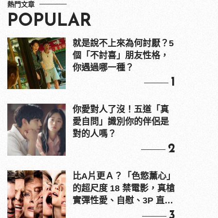
熱門文章
POPULAR
就是說不上來為何討厭？5
個「不討喜」朋友性格，
你遇過哪一種？
1
你愛對人了沒！五道「真
愛自問」識別你的伴侶是
對的人嗎？
2
比A片更Ａ？「色慾薰心」
的超尺度 18 禁電影，真槍
實彈性愛、自慰、3P 直接
上！
3