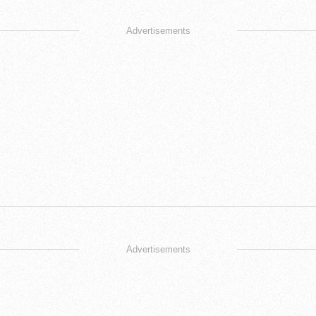
Advertisements
Advertisements