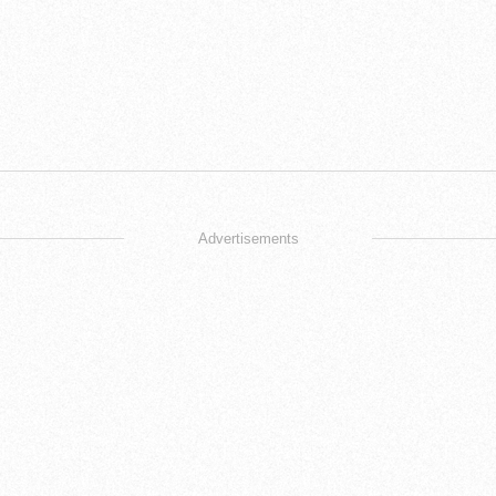
Advertisements