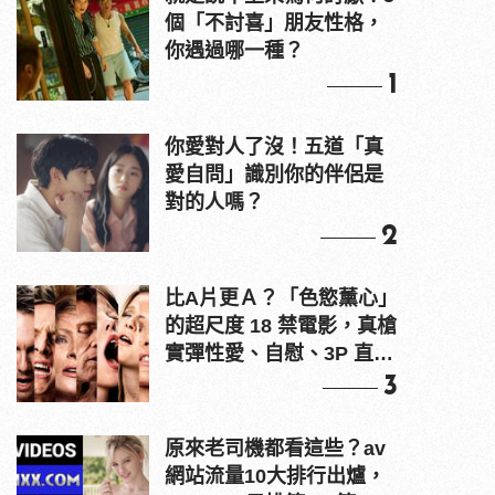
個「不討喜」朋友性格，
你遇過哪一種？
1
你愛對人了沒！五道「真
愛自問」識別你的伴侶是
對的人嗎？
2
比A片更Ａ？「色慾薰心」
的超尺度 18 禁電影，真槍
實彈性愛、自慰、3P 直接
上！
3
原來老司機都看這些？av
網站流量10大排行出爐，