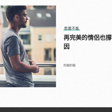
慾罷不能
再完美的情侶也撐
因
約翰約翰