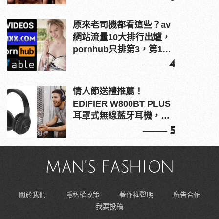
原來老司機都看這些？av
網站流量10大排行出爐，
pornhub只排第3，第1名
竟是他？
4
情人節送禮推薦！
EDIFIER W800BT PLUS
耳罩式無線藍牙耳機，在
耳邊傾訴甜言蜜語
5
關於我們
隱私權政策
著作權聲明
廣告合作
我要投稿