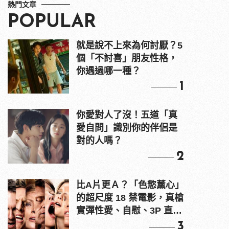
熱門文章
POPULAR
就是說不上來為何討厭？5
個「不討喜」朋友性格，
你遇過哪一種？
1
你愛對人了沒！五道「真
愛自問」識別你的伴侶是
對的人嗎？
2
比A片更Ａ？「色慾薰心」
的超尺度 18 禁電影，真槍
實彈性愛、自慰、3P 直接
上！
3