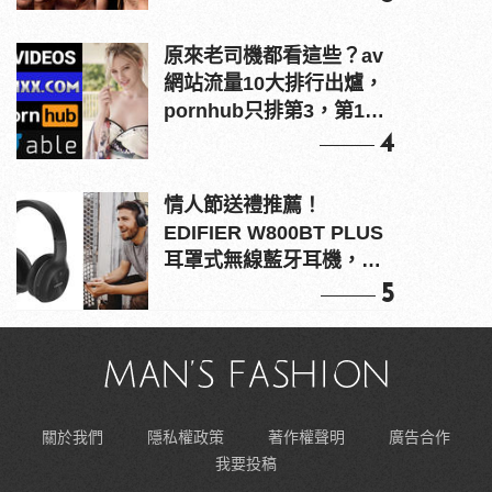
原來老司機都看這些？av
網站流量10大排行出爐，
pornhub只排第3，第1名
竟是他？
4
情人節送禮推薦！
EDIFIER W800BT PLUS
耳罩式無線藍牙耳機，在
耳邊傾訴甜言蜜語
5
關於我們
隱私權政策
著作權聲明
廣告合作
我要投稿