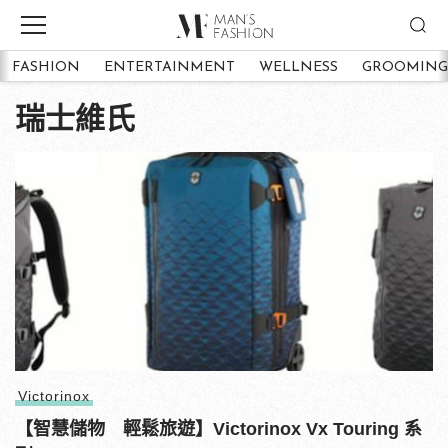
FASHION
ENTERTAINMENT
WELLNESS
GROOMING
瑞士維氏
Victorinox
【智慧儲物 輕鬆旅遊】Victorinox Vx Touring 系