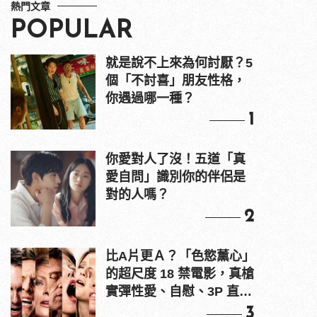
熱門文章
POPULAR
就是說不上來為何討厭？5
個「不討喜」朋友性格，
你遇過哪一種？
1
你愛對人了沒！五道「真
愛自問」識別你的伴侶是
對的人嗎？
2
比A片更Ａ？「色慾薰心」
的超尺度 18 禁電影，真槍
實彈性愛、自慰、3P 直接
上！
3