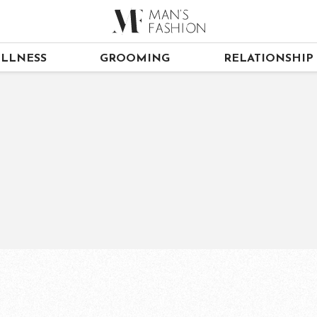
LLNESS
GROOMING
RELATIONSHIP