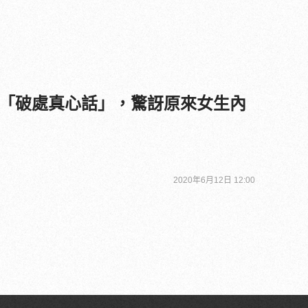
「破處真心話」，驚訝原來女生內
2020年6月12日 12:00