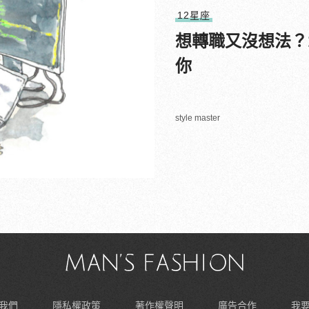
12星座
想轉職又沒想法？
你
style master
我們
隱私權政策
著作權聲明
廣告合作
我