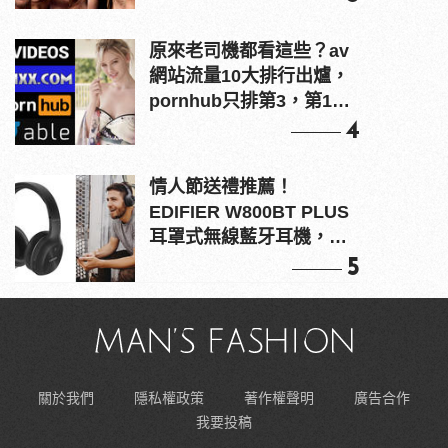
原來老司機都看這些？av
網站流量10大排行出爐，
pornhub只排第3，第1名
竟是他？
4
情人節送禮推薦！
EDIFIER W800BT PLUS
耳罩式無線藍牙耳機，在
耳邊傾訴甜言蜜語
5
關於我們
隱私權政策
著作權聲明
廣告合作
我要投稿