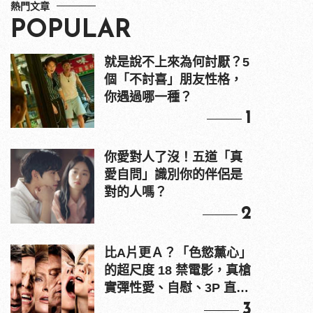
熱門文章
POPULAR
就是說不上來為何討厭？5
個「不討喜」朋友性格，
你遇過哪一種？
1
你愛對人了沒！五道「真
愛自問」識別你的伴侶是
對的人嗎？
2
比A片更Ａ？「色慾薰心」
的超尺度 18 禁電影，真槍
實彈性愛、自慰、3P 直接
上！
3