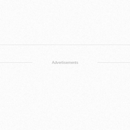
Advertisements