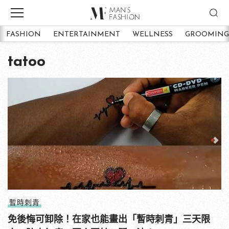
FASHION
ENTERTAINMENT
WELLNESS
GROOMING
tatoo
暫時刺青
免後悔可卸除！在家也能畫出「暫時刺青」三天限