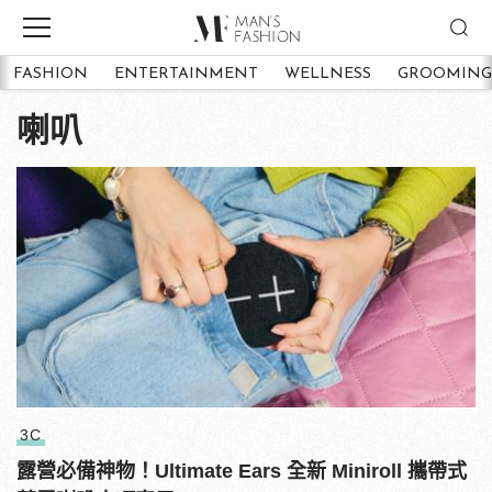
FASHION
ENTERTAINMENT
WELLNESS
GROOMING
喇叭
3C
露營必備神物！Ultimate Ears 全新 Miniroll 攜帶式