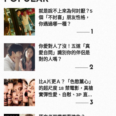
就是說不上來為何討厭？5
個「不討喜」朋友性格，
你遇過哪一種？
1
你愛對人了沒！五道「真
愛自問」識別你的伴侶是
對的人嗎？
2
比A片更Ａ？「色慾薰心」
的超尺度 18 禁電影，真槍
實彈性愛、自慰、3P 直接
上！
3