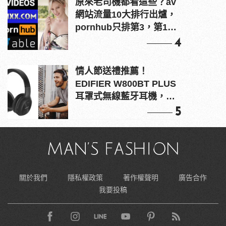
原來老司機都看這些？av
網站流量10大排行出爐，
pornhub只排第3，第1名
竟是他？
4
情人節送禮推薦！
EDIFIER W800BT PLUS
耳罩式無線藍牙耳機，在
耳邊傾訴甜言蜜語
5
關於我們
隱私權政策
著作權聲明
廣告合作
我要投稿