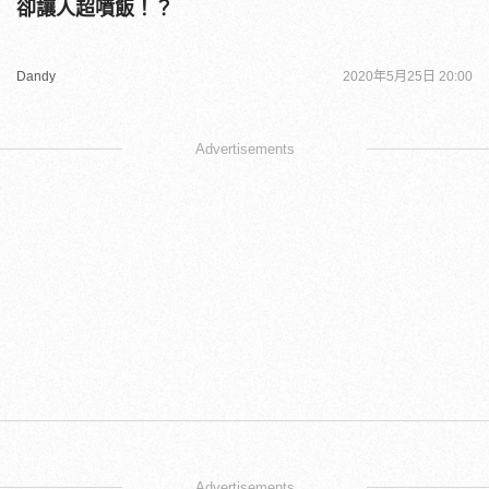
卻讓人超噴飯！？
Dandy
2020年5月25日 20:00
Advertisements
Advertisements