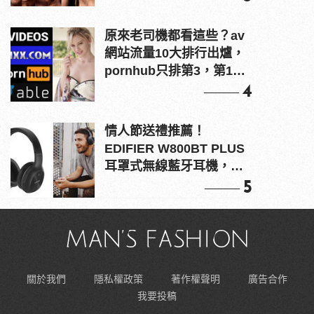
原來老司機都看這些？av
網站流量10大排行出爐，
pornhub只排第3，第1名
竟是他？
4
情人節送禮推薦！
EDIFIER W800BT PLUS
耳罩式無線藍牙耳機，在
耳邊傾訴甜言蜜語
5
關於我們
隱私權政策
著作權聲明
廣告合作
我要投稿