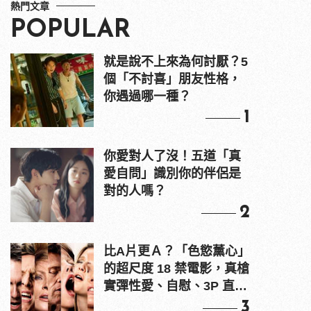
熱門文章
POPULAR
就是說不上來為何討厭？5
個「不討喜」朋友性格，
你遇過哪一種？
1
你愛對人了沒！五道「真
愛自問」識別你的伴侶是
對的人嗎？
2
比A片更Ａ？「色慾薰心」
的超尺度 18 禁電影，真槍
實彈性愛、自慰、3P 直接
上！
3