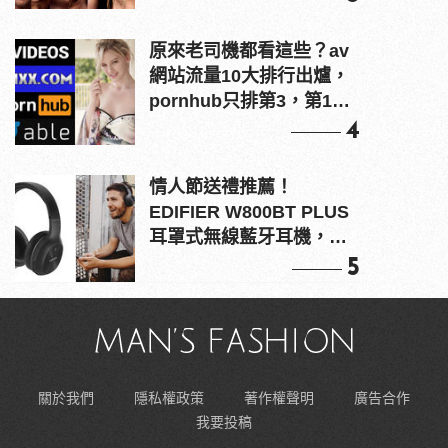
原來老司機都看這些？av
網站流量10大排行出爐，
pornhub只排第3，第1名
竟是他？
4
情人節送禮推薦！
EDIFIER W800BT PLUS
耳罩式無線藍牙耳機，在
耳邊傾訴甜言蜜語
5
關於我們
隱私權政策
著作權聲明
廣告合作
我要投稿