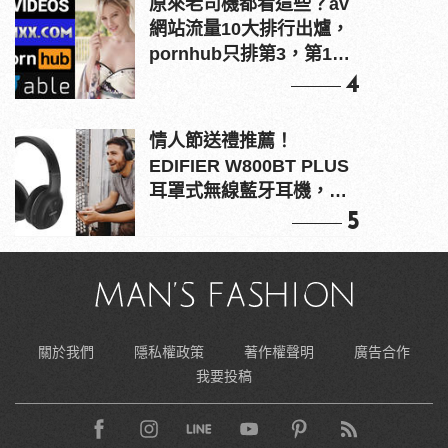
原來老司機都看這些？av
網站流量10大排行出爐，
pornhub只排第3，第1名
竟是他？
4
情人節送禮推薦！
EDIFIER W800BT PLUS
耳罩式無線藍牙耳機，在
耳邊傾訴甜言蜜語
5
關於我們
隱私權政策
著作權聲明
廣告合作
我要投稿