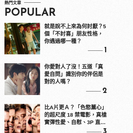
熱門文章
POPULAR
就是說不上來為何討厭？5
個「不討喜」朋友性格，
你遇過哪一種？
1
你愛對人了沒！五道「真
愛自問」識別你的伴侶是
對的人嗎？
2
比A片更Ａ？「色慾薰心」
的超尺度 18 禁電影，真槍
實彈性愛、自慰、3P 直接
上！
3