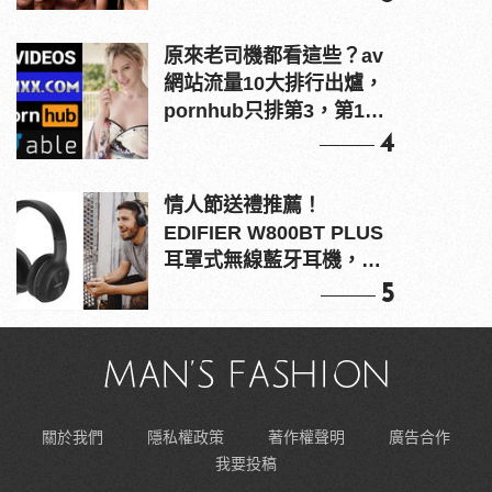
原來老司機都看這些？av
網站流量10大排行出爐，
pornhub只排第3，第1名
竟是他？
4
情人節送禮推薦！
EDIFIER W800BT PLUS
耳罩式無線藍牙耳機，在
耳邊傾訴甜言蜜語
5
關於我們
隱私權政策
著作權聲明
廣告合作
我要投稿