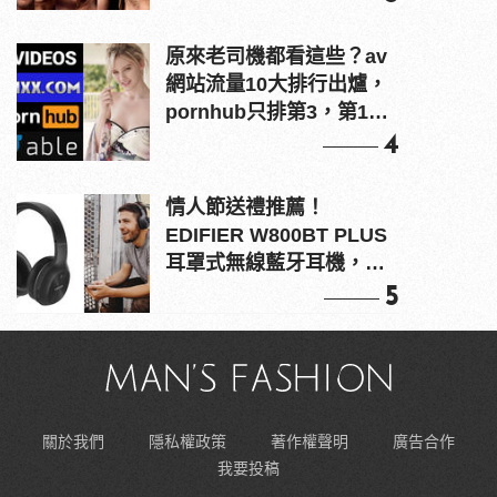
原來老司機都看這些？av
網站流量10大排行出爐，
pornhub只排第3，第1名
竟是他？
4
情人節送禮推薦！
EDIFIER W800BT PLUS
耳罩式無線藍牙耳機，在
耳邊傾訴甜言蜜語
5
關於我們
隱私權政策
著作權聲明
廣告合作
我要投稿