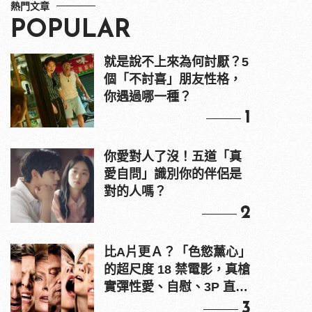
熱門文章
POPULAR
就是說不上來為何討厭？5
個「不討喜」朋友性格，
你遇過哪一種？
1
你愛對人了沒！五道「真
愛自問」識別你的伴侶是
對的人嗎？
2
比A片更Ａ？「色慾薰心」
的超尺度 18 禁電影，真槍
實彈性愛、自慰、3P 直接
上！
3